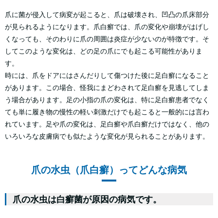
爪に菌が侵入して病変が起こると、爪は破壊され、凹凸の爪床部分
が見られるようになります。爪白癬では、爪の変化や崩壊がはげし
くなっても、そのわりに爪の周囲は炎症が少ないのが特徴です。そ
してこのような変化は、どの足の爪にでも起こる可能性がありま
す。
時には、爪をドアにはさんだりして傷つけた後に足白癬になること
があります。この場合、怪我にまどわされて足白癬を見逃してしま
う場合があります。足の小指の爪の変化は、特に足白癬患者でなく
ても単に履き物の慢性の軽い刺激だけでも起こると一般的には言わ
れています。足や爪の変化は、足白癬や爪白癬だけではなく、他の
いろいろな皮膚病でも似たような変化が見られることがあります。
爪の水虫（爪白癬）ってどんな病気
爪の水虫は白癬菌が原因の病気です。