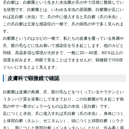
爪白癬は、白癬菌という生きた水虫菌が爪の中で活発に繁殖してい
る状態です。白癬菌とは、いわゆる水虫の原因菌。白癬菌が足にい
れば足白癬（水虫）で、爪の中に侵入すると爪白癬（爪の水虫）。
この爪白癬は立派な感染症の一種で、爪の病気の中で多く見られま
す。
白癬菌というのはカビの一種で、私たちの皮膚を覆っている角層や
爪、髪の毛などに住み着いて感染症を引き起こします。他のカビと
同様、高温多湿な環境が大好きで、一般に20～40度、60％以上の
湿度を好みます。肉眼で見ることはできませんが、顕微鏡で100倍
ぐらいにするとよく見えます。
皮膚科で顕微鏡で確認
白癬菌は皮膚の角層、爪、髪の毛などをつくっているケラチンとい
うタンパク質を栄養にして生きており、この白癬菌が引き起こす病
気の中で一番ポピュラーなものは足の水虫（足白癬）です。
足につくと水虫、爪に侵入すれば爪白癬（爪の水虫）。身体につく
と体部白癬（タムシ、ゼニタムシ）、頭につくと頭部白癬（シラク
モ）、股につくと股部白癬（インキンタムシ）となり、住み着く場